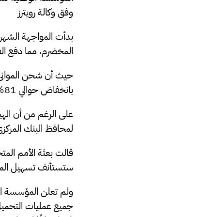
وفق وكالة رويترز
بدأت المواجهة الشهر 
المخضرم، مما دفع الف
بانخفاض حوالي 81% من أكثر من مليون برميل يوميًا في الأسبوع السابق، بحسب بيانات “كبلر”.
على الرغم من أن الهيئ
لمحافظ البنك المركزي خلال 30 يومًا، فإن الوضع لا يزال
ستستأنف تسهيل المحا
ولم تعلن المؤسسة الوط
جميع عمليات التحميل 