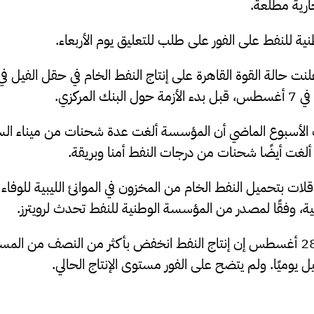
جارية مطلعة.
ية للنفط على الفور على طلب للتعليق يوم الأربعاء.
 المركزي.
ت الأسبوع الماضي أن المؤسسة ألغت عدة شحنات من ميناء ال
ألغت أيضًا شحنات من درجات النفط أمنا وبريقة.
ات بتحميل النفط الخام من المخزون في الموانئ الليبية للوفاء با
ية، وفقًا لمصدر من المؤسسة الوطنية للنفط تحدث لرويترز.
وقالت المؤسسة في 28 أغسطس إن إنتاج النفط انخفض بأكثر من النصف من ال