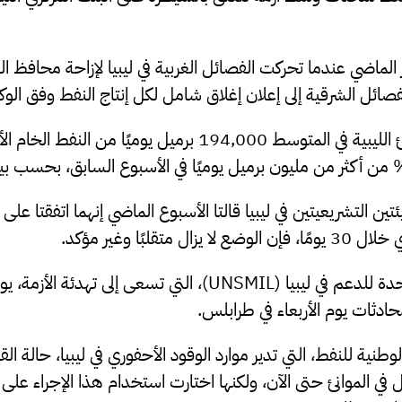
الماضي عندما تحركت الفصائل الغربية في ليبيا لإزاحة محافظ ال
صائل الشرقية إلى إعلان إغلاق شامل لكل إنتاج النفط وفق الوكا
حيث أن شحن الموانئ الليبية في المتوسط 194,000 برميل يوميًا من
تين التشريعيتين في ليبيا قالتا الأسبوع الماضي إنهما اتفقتا عل
 متقلبًا وغير مؤكد.
قالت بعثة الأمم المتحدة للدعم في ليبيا (UNSMIL)، التي تسعى إلى تهدئة 
دثات يوم الأربعاء في طرابلس.
نية للنفط، التي تدير موارد الوقود الأحفوري في ليبيا، حالة الق
في الموانئ حتى الآن، ولكنها اختارت استخدام هذا الإجراء على