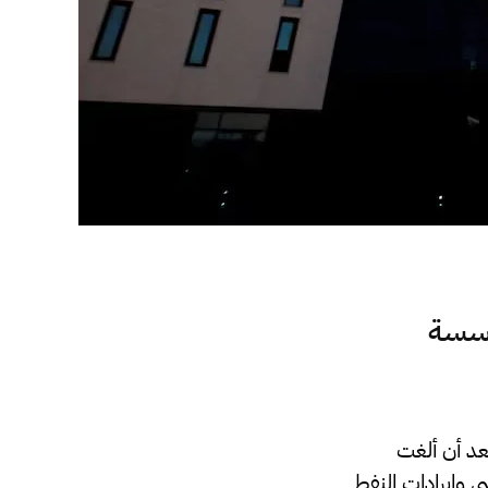
مؤسسة
“كبلر”، بعد أن ألغت
 وإيرادات النفط