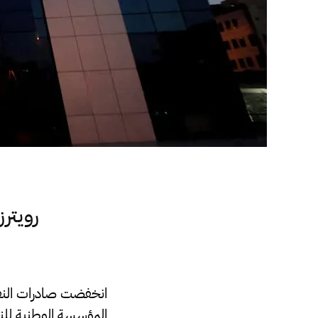
رويترز
المؤسسة الوطنية للنف