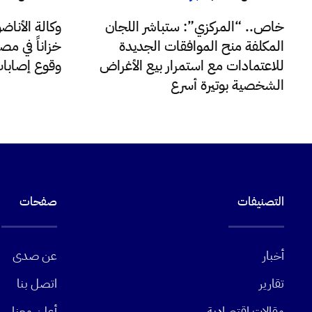
وكالة الأنا
خاص.. “المركزي”: ستباشر اللجان
خزاناً في مصف
المكلفة منح الموافقات الجديدة
وقوع إصابا
للاعتمادات مع استمرار بيع الأغراض
الشخصية بوتيرة أسرع
التصنيفات
صفحات
أخبار
عن صدى
تقارير
اتصل بنا
مقالات اقتصادية
أعلن معنا