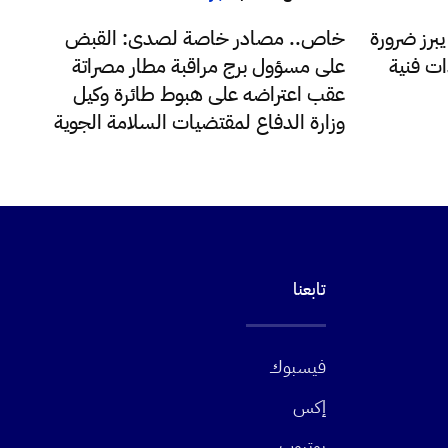
يبرز ضرورة
خاص.. مصادر خاصة لصدى: القبض
ات فنية
على مسؤول برج مراقبة مطار مصراتة
عقب اعتراضه على هبوط طائرة وكيل
وزارة الدفاع لمقتضيات السلامة الجوية
تابعنا
فيسبوك
إكس
يوتيوب