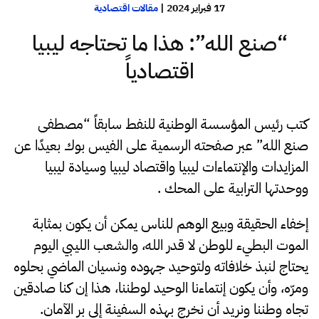
17 فبراير 2024
|
مقالات اقتصادية
“صنع الله”: هذا ما تحتاجه ليبيا
اقتصادياً
كتب رئيس المؤسسة الوطنية للنفط سابقاً “مصطفى
صنع الله” عبر صفحته الرسمية على الفيس بوك بعيدًا عن
المزايدات والإنتماءات ليبيا واقتصاد ليبيا وسيادة ليبيا
ووحدتها الترابية على المحك .
إخفاء الحقيقة وبيع الوهم للناس يمكن أن يكون بمثابة
الموت البطيء للوطن لا قدر الله، والشعب الليبي اليوم
يحتاج لنبذ خلافاته ولتوحيد جهوده ونسيان الماضي بحلوه
ومرّه، وأن يكون إنتماءنا الوحيد لوطننا، هذا إن كنا صادقين
تجاه وطننا ونريد أن نخرج بهذه السفينة إلى بر الآمان.