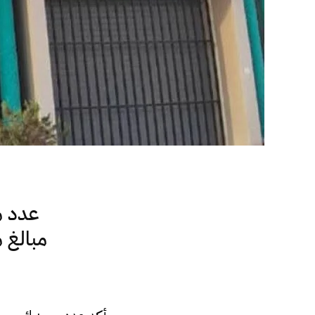
عدد م
مبالغ 