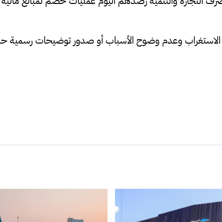
رف التجارة والتنمية رصدهم اليوم عمليات خصم لمبالغ مالي
لاستغراب وعدم وضوح الأسباب أو صدور توضيحات رسمية حتى