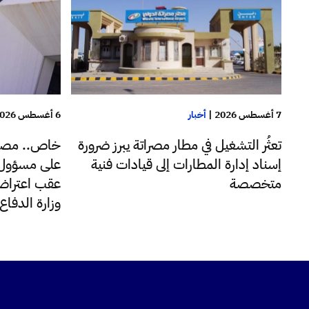
7 أغسطس 2026
|
أخبار
6 أغسطس 2026
تعثُر التشغيل في مطار مصراتة يبرز ضرورة
خاص.. مصا
إسناد إدارة المطارات إلى قيادات فنية
على مسؤول ب
متخصصة
عقب اعتراضه
وزارة الدفا