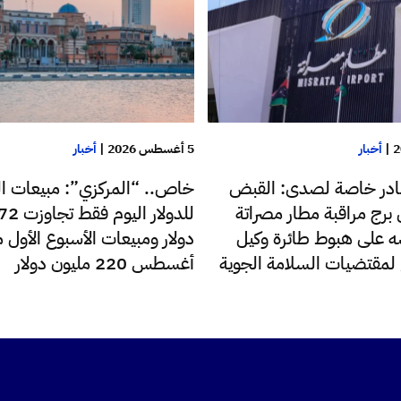
|
أخبار
5 أغسطس 2026
|
أخبار
در خاصة لصدى: القبض
خاص.. “المركزي”: مبيعات ا
رج مراقبة مطار مصراتة
 على هبوط طائرة وكيل
دولار ومبيعات الأسبوع الأول 
ع لمقتضيات السلامة الجوية
أغسطس 220 مليون دولار