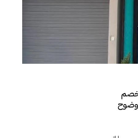
 خصم
 وضوح