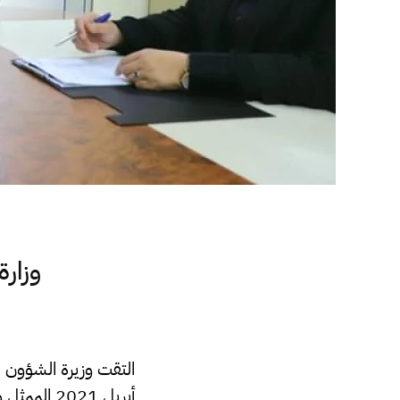
وزارة
أبريل 2021 الممثل والمدير القُطري لبرنامج الأغذية العالمي “رود الحلبي”.