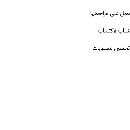
العمل على مراجعتها
لشباب لاكتساب
اشر عمله بليبيا منذ عام 2014، ويعمل على تحسين مستويات