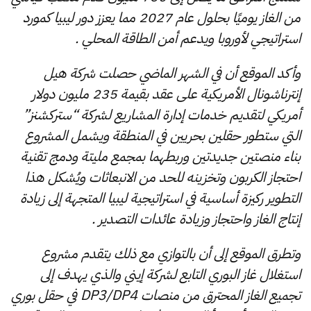
من الغاز يوميًا بحلول عام 2027 مما يعزز دور ليبيا کمورد
استراتيجي لأوروبا ويدعم أمن الطاقة المحلي .
وأكد الموقع أن في الشهر الماضي حصلت شركة هيل
إنترناشونال الأمريكية على عقد بقيمة 235 مليون دولار
أمريكي لتقديم خدمات إدارة المشاريع لشركة “ستركشنز”
التي ستطور حقلين بحريين في المنطقة ويشمل المشروع
بناء منصتين جديدتين وربطهما بمجمع مليتة ودمج تقنية
احتجاز الكربون وتخزينه للحد من الانبعاثات ويُشكل هذا
التطوير ركيزة أساسية في استراتيجية ليبيا المتجهة إلى زيادة
إنتاج الغاز واحتجاز وزيادة عائدات التصدير .
وتطرق الموقع إلى أن بالتوازي مع ذلك يتقدم مشروع
استغلال غاز البوري التابع لشركة إيني والذي يهدف إلى
تجميع الغاز المحترق من منصات DP3/DP4 في حقل بوري