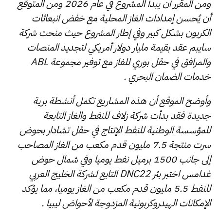
ومن المقرر أن يبدأ المشروع في عام 2026 ومن المتوقع
أن يُحسن إمدادات الغاز المحلية مع خفض انبعاثات
الكربون بشكل كبير وفي إطار المشروع حيث منحت شركة
سايبم عقد بقيمة مليار دولار أمريكي لتجديد المنصات
والمرافق في حقل بوري للغاز مع توفير مجموعة ABL
خدمات الضمان البحري .
وأوضح الموقع أن هذه المشاريع تكمل أنشطة برية
جديدة فقد بدأت شركة زلاف للنفط والغاز التابعة
للمؤسسة الوطنية للنفط الإنتاج في حقل تشادار بحوض
سرت منتجة 7.5 مليون قدم مكعب من الغاز المصاحب
إلى جانب 1500 برميل نفط يوميا وفي شمال حوض
غدامس اختبر بئر DNC22 التابع لشركة الخليج العربي
للنفط 5.5 مليون قدم مكعب من الغاز يوميا، مما يؤكد
الإمكانات الهيدروكربونية المزدوجة لأحواض ليبيا .