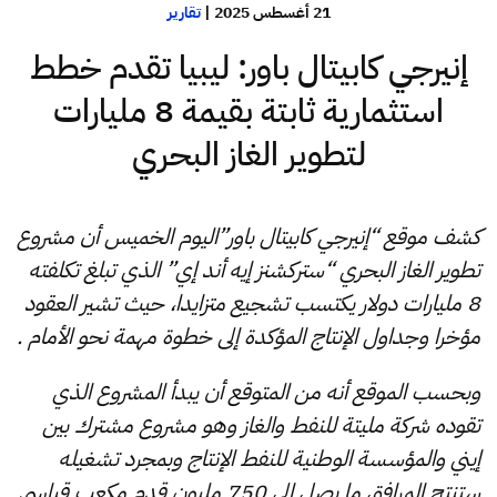
21 أغسطس 2025
|
تقارير
إنيرجي كابيتال باور: ليبيا تقدم خطط
استثمارية ثابتة بقيمة 8 مليارات
لتطوير الغاز البحري
كشف موقع “إنيرجي كابيتال باور”اليوم الخميس أن مشروع
تطوير الغاز البحري “ستركشنز إيه أند إي” الذي تبلغ تكلفته
8 مليارات دولار يكتسب تشجيع متزايدا، حيث تشير العقود
مؤخرا وجداول الإنتاج المؤكدة إلى خطوة مهمة نحو الأمام .
وبحسب الموقع أنه من المتوقع أن يبدأ المشروع الذي
تقوده شركة مليتة للنفط والغاز وهو مشروع مشترك بين
إيني والمؤسسة الوطنية للنفط الإنتاج وبمجرد تشغيله
ستنتج المرافق ما يصل إلى 750 مليون قدم مكعب قياسي