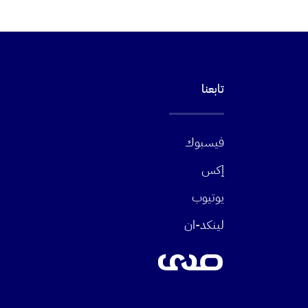
تابعنا
فيسبوك
إكس
يوتيوب
لينكد-ان