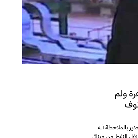
اهرة ولم
نوف
ير بالملاحظة أنه
نقل النفط من مينائي