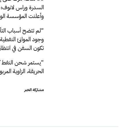
السدرة وراس لانوف؛ و
وأعلنت المؤسسة الوطن
“لم تتضح أسباب التأخ
وجود الموانئ النفطية 
تكون السفن في انتظار
“يستمر شحن النفط كم
الحريقة، الزاوية المر
مشاركة الخبر