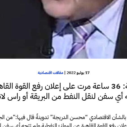
17 يوليو 2022
|
مقالات اقتصادية
الدريجة: 36 ساعة مرت على إعلان رفع القوة الق
 أي سفن لنقل النفط من البريقة أو راس لا
الشأن الاقتصادي “محسن الدريجة” تدوينةً قال فيها:”من الجد
علان رفع القوة القاهرة عن الموانئ النفطية ولم تتجه أي سفن ل