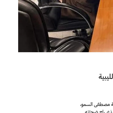
يبية
عية مصطفى السمو،
لذي راح ضحيّته