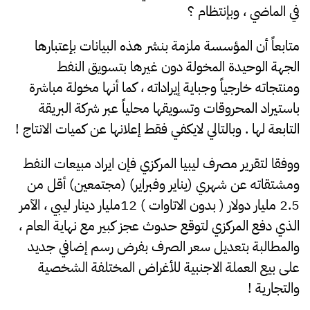
في الماضي ، وبإنتظام ؟
متابعاً أن المؤسسة ملزمة بنشر هذه البيانات بإعتبارها
الجهة الوحيدة المخولة دون غيرها بتسويق النفط
ومنتجاته خارجياً وجباية إيراداته ، كما أنها مخولة مباشرة
باستيراد المحروقات وتسويقها محلياً عبر شركة البريقة
التابعة لها . وبالتالي لايكفي فقط إعلانها عن كميات الانتاج !
ووفقا لتقرير مصرف ليبيا المركزي فإن ايراد مبيعات النفط
ومشتقاته عن شهري (يناير وفبراير) (مجتمعين) أقل من
2.5 مليار دولار ( بدون الاتاوات ) 12مليار دينار ليبي ، الآمر
الذي دفع المركزي لتوقع حدوث عجز كبير مع نهاية العام ،
والمطالبة بتعديل سعر الصرف بفرض رسم إضافي جديد
على بيع العملة الاجنبية للأغراض المختلفة الشخصية
والتجارية !