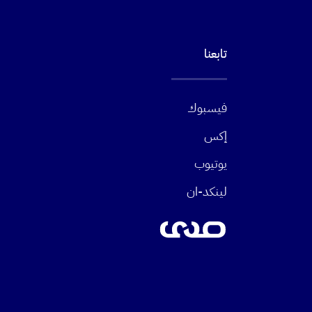
تابعنا
فيسبوك
إكس
يوتيوب
لينكد-ان