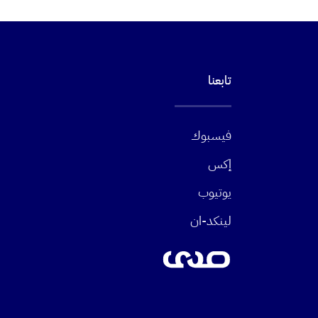
تابعنا
فيسبوك
إكس
يوتيوب
لينكد-ان