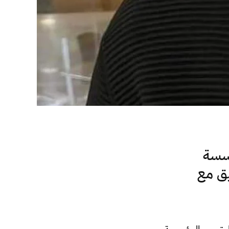
سسة
يق مع