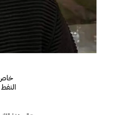
خاص.
النفط 