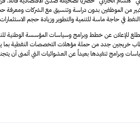
ي “هشام الحاراتي” حصرياً لصحيفة صدى الاقتصادية قائلاً: قر
كبير من الموظفين بدون دراسة وتنسيق مع الشركات ومعرفة ح
فط في حاجة ماسة للتنمية والتطوير وزيادة حجم الاستثمارات 
تطلع للإعلان عن خطط وبرامج وسياسات المؤسسة الوطنية للن
قطاب خريجين جدد من حملة مؤهلات التخصصات النفطية بما ي
ت وبرامج تنفيدها بعيداً عن العشوائيات التي أتمنى أن يتجنبه