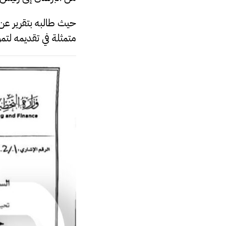
حيث طالبه بتقرير ع
متمثلة في تقديمه لتمو