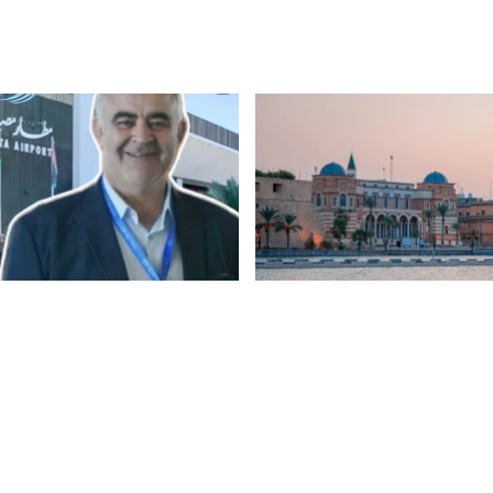
|
أخبار
5 أغسطس 2026
|
أخبار
ركزي”: مبيعات الكاش
خاص.. تأخير الرحلات بمطار م
للدولار اليوم فقط تجاوزت 72 مليون
الدولي الأمس بسبب إهمال الإ
ت الأسبوع الأول من
توفير الوقود لمولدات التشغي