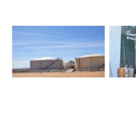
5 أغسطس 2026
|
أخبار
صراتة
وكالة الأناضول: نحن نعمل في الصحراء
دارة في
ولا نريد شي سواه صرف المرتبات.. عمال
ل
النفط في حقل الشرارة يكشفوا عن
مطالبهم.. إليكم التفاصيل