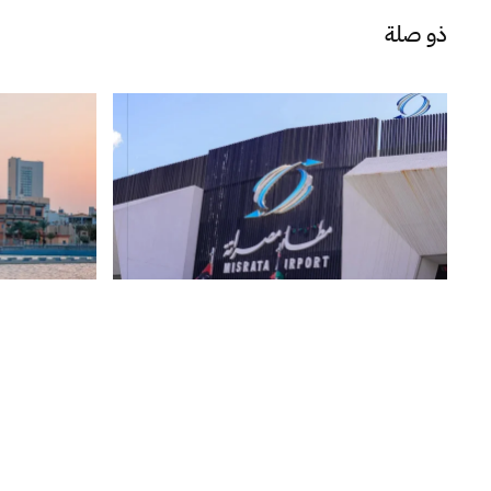
ذو صلة
6 أغسطس 2026
|
أخبار
5 أغسطس 2026
خاص.. مصادر خاصة لصدى: القبض
خاص.. “الم
على مسؤول برج مراقبة مطار مصراتة
عقب اعتراضه على هبوط طائرة وكيل
دولار ومبيعا
وزارة الدفاع لمقتضيات السلامة الجوية
أغسطس 220 مليون دولار