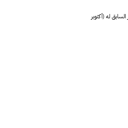
2022 بمعدل 0.3% مقارنة بالشهر السابق له (أكتوبر