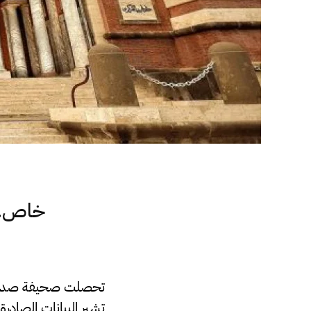
خاص..ص
تحصلت صحيفة صدى الا
تشير
البيانات الصادر