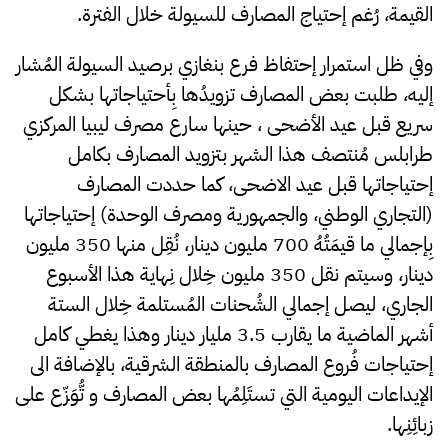
القيمة، رُغم إحتياج المصارف للسيولة خلال الفترة.
وفي ظل استمرار إحتفاظ فرع بنغازي برصيد السيولة المُشار
إليه، طلبت بعض المصارف تزويدُها بِأحتياجاتها بشكل
سريع قبل عيد الأضحى ، حينها سارع مصرف ليبيا المركزي
طرابلس مُنتصف هذا الشهر بتزويد المصارف بكامل
إحتياجاتها قبل عيد الاضحى، كما حددت المصارف
(التجاري الوطني، والجمهورية ومصرف الوحدة) إحتياجاتها
بِإجمالي ما قيمَتُهُ 700 مليون دينار، نُقِل منها 350 مليون
دينار، وسيتم نقل 350 مليون خِلال نِهاية هذا الأسبوع
الجاري، ليصل إجمالي الشُحنات المُستلمة خِلال الستة
أشهر الماضية ما يقارب 3.5 مليار دينار وهذا يغطي كامل
إحتياجات فُروع المصارف بالمنطقة الشرقية، بالإضافة الى
الإيداعات اليومية التي تستَلِمُها بعض المصارف و تُّوَزّع على
زبائِنِها.