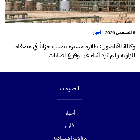
8 أغسطس 2026
|
أخبار
وكالة الأناضول: طائرة مسيرة تصيب خزاناً في مصفاة
الزاوية ولم ترد أنباء عن وقوع إصابات
التصنيفات
أخبار
تقارير
مقالات اقتصادية