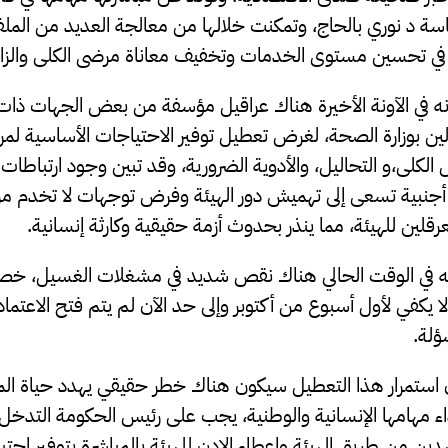
رئاسة د نوري بالحاج، وتمكنت خلالها من معالجة العديد من الملف
في تحسين مستوى الخدمات وتخفيف معاناة مرضى الكلى والزار
أنه في الآونة الأخيرة هناك عراقيل مؤسفة من بعض الجهات ذات 
ن بوزارة الصحة، لغرض تعطيل توفير الاحتياجات الأساسية لمر
كلى،و التحاليل، والأدوية الضرورية، وقد تبين وجود ارتباطات 
جنبية تسعى إلى تهميش دور الهيئة وفرض توجهات لا تخدم مر
قلين للهيئة، مما ينذر بحدوث أزمة حقيقية وكارثة إنسانية.
 في الوقت الحالي هناك نقص شديد في مشغلات الغسيل، خصوص
 يكفي لأول أسبوع من أكتوبر وإلى حد الآن لم يتم فتح الاعتماد
ؤلة.
 استمرار هذا التعطيل سيكون هناك خطر حقيقي يهدد حياة المرض
داء مهامها الإنسانية والوطنية، يجب على رئيس الحكومة التدخل
سدين من طريق الهيئة وإعطاء الإدن للهيئة بالمباشرة بتوفير ا