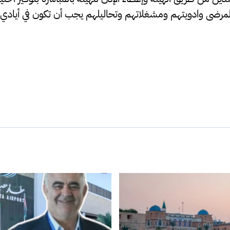
مرضى وادويتهم ومشغلاتهم وتحاليلهم يجب أن تكون في أيادي 