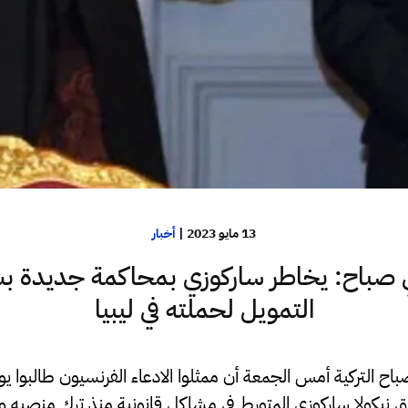
13 مايو 2023
|
أخبار
 صباح: يخاطر ساركوزي بمحاكمة جديدة ب
التمويل لحملته في ليبيا
ح التركية أمس الجمعة أن ممثلوا الادعاء الفرنسيون طالبوا 
بق نيكولا ساركوزي المتورط في مشاكل قانونية منذ ترك منصبه 