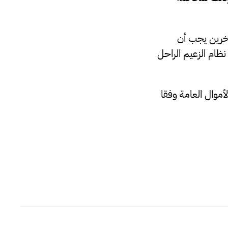
يفة قال ممثلوا الادعاء في الجرائم المالية في فرنسا أن ساركوزي و 12 آخرين يجب أن
ظام الزعيم الراحل
أموال العامة وفقا