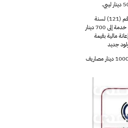
وكذلك تعديل قيمة المكافآت السنوية بناءً على سنوات الخدمة بقرار مجلس الإدارة رقم (121) لسنة
2025، حيث ترتفع قيمة صافي المكافآت تدريجياً من 300 دينار لمن أكمل 5 سنوات خدمة إلى 700 دينار
إعانة مالية بقيمة
كما نص القرار بمنح إعانة بقيمة 2000 دينار مصاريف دفن عن وفاة الموظف وإعانة 1000 دينار مصاريف