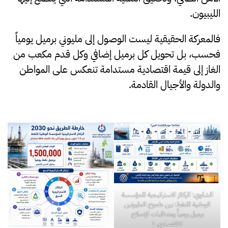
الليبيون.
فالمعركة الحقيقية ليست الوصول إلى مليوني برميل يومياً
فحسب، بل تحويل كل برميل إضافي وكل قدم مكعب من
الغاز إلى قيمة اقتصادية مستدامة تنعكس على المواطن
والدولة والأجيال القادمة.
الشلوي: الركائز الاستراتيجية للمؤسسة
الوطنية للنفط: بين طموح المليونين
برميل يومياً ومتطلبات الإصلاح
الاقتصادي 1