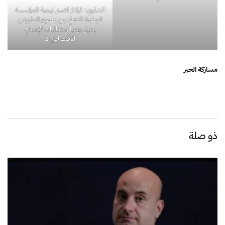
الشلوي: الركائز الاستراتيجية للمؤسسة
الوطنية للنفط: بين طموح المليونين
برميل يومياً ومتطلبات الإصلاح
الاقتصادي 2
مشاركة الخبر
ذو صلة