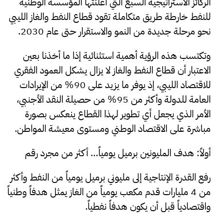
الركائز الاستراتيجية السبع التي أعلنتها المؤسسة الوطنية
للنفط خارطة طريق متكاملة تقود قطاع النفط والغاز الليبي
نحو مرحلة جديدة من النمو والاستقرار حتى عام 2030.
وتكتسب هذه الرؤية أهمية استثنائية إذا ما أخذنا بعين
الاعتبار أن قطاع النفط والغاز لا يزال يشكل العمود الفقري
للاقتصاد الليبي، إذ يوفر ما يزيد على 90% من الإيرادات
العامة للدولة وأكثر من 95% من حصيلة النقد الأجنبي،
الأمر الذي يجعل أي تطوير لهذا القطاع ينعكس بصورة
مباشرة على الاقتصاد الوطني ومستوى معيشة المواطن.
أولاً: هدف المليونين برميل يومياً… أكثر من مجرد رقم
رفع القدرة الإنتاجية إلى مليوني برميل يومياً من النفط وأكثر
من 4 مليارات قدم مكعب يومياً من الغاز يمثل هدفاً وطنياً
واقتصادياً قبل أن يكون هدفاً نفطياً.