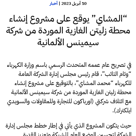
10 أبريل 2023
|
أخبار
“المشاي” يوقع على مشروع إنشاء
محطة زليتن الغازية الموردة من شركة
سيمينس الألمانية
في تصريح عام عممه المتحدث الرسمي باسم وزارة الكهرباء
“وئام التائب”، قام رئيس مجلس إدارة الشركة العامة
للكهرباء “محمد المشاي”، بالتوقيع على مشروع إنشاء
محطة زليتن الغازية الموردة من شركة سيمينس الألمانية
مع ائتلاف شركتي (اورباكون للتجارة وللمقاولات والسويدي
ايلكترك).
حيث يتكون المشروع الذي يأتي في إطار خطط مجلس إدارة
الشركة لتحسين الوضع العام للشبكة وتعزيز القدرة