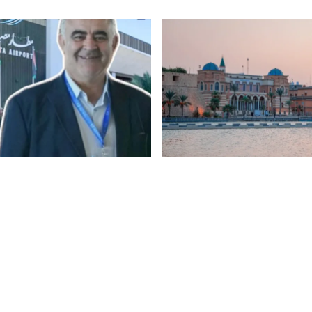
|
أخبار
5 أغسطس 2026
|
أخبار
ركزي”: مبيعات الكاش
خاص.. تأخير الرحلات بمطار م
للدولار اليوم فقط تجاوزت 72 مليون
الدولي الأمس بسبب إهمال الإ
ت الأسبوع الأول من
توفير الوقود لمولدات التشغي