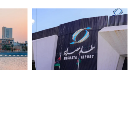
6 أغسطس 2026
|
أخبار
5 أغسطس 2026
خاص.. مصادر خاصة لصدى: القبض
خاص.. “الم
على مسؤول برج مراقبة مطار مصراتة
عقب اعتراضه على هبوط طائرة وكيل
دولار ومبيعا
وزارة الدفاع لمقتضيات السلامة الجوية
أغسطس 220 مليون دولار