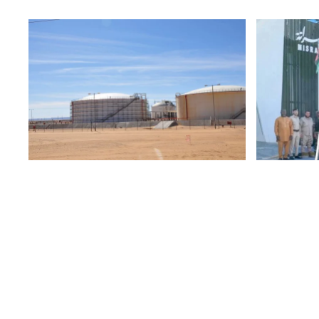
5 أغسطس 2026
|
أخبار
صراتة
وكالة الأناضول: نحن نعمل في الصحراء
دارة في
ولا نريد شي سواه صرف المرتبات.. عمال
ل
النفط في حقل الشرارة يكشفوا عن
مطالبهم.. إليكم التفاصيل