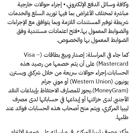
وكافة وسائل الدفع الإلكتروني.• إجراء حوالات خارجية
مباشرة لمختلف الأغراض بما فيها توريد السلع والخدمات
شريطة توفير المستندات اللازمة وبما يتوافق مع الإجراءات
والضوابط المعمول بها.•فتح اعتمادات مستندية وفق
الضوابط المعمول بها والخصوص.
كما جاء في المراسلة: إصدار وبيع بطاقات (Visa –
Mastercard) على أن يتم خصمها من رصيد هذه
الحسابات.إجراء حوالات سريعة من خلال شركتي ويسترن
يونيون (Western Union) أو موني جرام
(MoneyGram).يجوز للمصارف الاحتفاظ بإيداعات النقد
الأجنبي لدى خزائنها أو إيداعها في حساباتها لدى مصرف
ليبيا المركزي، ويتم منح أصحاب هذه الحسابات فوائد عند
طلبها.
وأكد مصرف ليبيا المركزي في مراسلته على ضرورة الالتزام