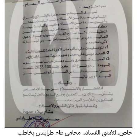
خاص..لتفشي الفساد.. محامي عام طرابلس يخاطب