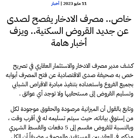
11 مايو 2023
|
أخبار
خاص.. مصرف الادخار يفصح لصدى
عن جديد القروض السكنية.. ويزف
أخبار هامة
كشف مدير مصرف الادخار والاستثمار العقاري في تصريح
خص به صحيفة صدى الاقتصادية عن فتح المصرف أبوابه
بجميع الفروع واستعداده بتنفيذ مبادرة الاقراص الشبابي
وتسليم القروض إلى مستحقيها ولا توجد أي عوائق .
وتابع بالقول أن الميزانية مرصودة والحقوق موجودة لكل
من إستوفي بياناته، حيث سيتم تسليمه له في أقرب وقت ،
وبالنسبة للقروض مقسم إلى 5 دفعات والقسط الشهري
مذكور في العقد ببن المستفيد والمصرف، مضيفاً أن الكل