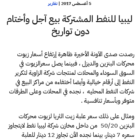
5 أغسطس 2017
|
تقارير
ليبيا للنفط المشتركة بيع آجل وأختام
دون تواريخ
رصدت صدى الآونة الأخيرة ظاهرة إرتفاع أسعار زيوت
محركات البنزين والديزل ، فبينما يصل سعرالزيوت في
السوق السوداء والمحلات لمنتجات شركة الزاوية لتكرير
النفط إلى أرقام خيالية وأيضا أختفاءه من مراكز البيع في
شركات النفط المحليه ، نجده في المحلات وعلى الطرقات
متوفر وبأسعار تنافسية .
ومثال على ذلك سعر علبة زيت
الثريا
لزيوت محركات
البنزين 50/20 من داخل مخازن شركة ليبيا نفط لايتجاوز
سعره 7 دينار، بينما نجده الأن تجاوز 12 دينار للعلبة