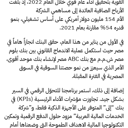
القوية بتحقيق أداء عام قوي خلال العام 2022، إذ بلغت
الأرباح الصافية العائدة إلى مساهمي الشركة
الأم 154 مليون دولار أمريكي على أساس تشغيلي، بنمو
قدره 54% مقارنة بعام 2021.
في الأول من يناير من هذا العام، حقق البنك انجازاً هاماً في
مصر حيث استكمل عملية الاندماج القانوني بين بنك بلوم
مصر ش.م.م مع بنك ABC مصر لإنشاء بنك موحد أقوى،
الأمر الذي سيعزز من نمو حصتنا السوقية في السوق
المصرية في الفترة المقبلة.
إضافة إلى ذلك، استمر برنامجنا للتحوّل الرقمي في السير
بشكل جيد. تجاوزت مؤشرات الأداء الرئيسية (KPIs) في
بنك “إلى” المتوفر على الأجهزة الذكية فقط، و”شركة
الخدمات المالية العربية” مزود حلول الدفع الرقمية وتمكين
التكنولوجيا المالية الاهداف الطموحة التي وضعناها أمام