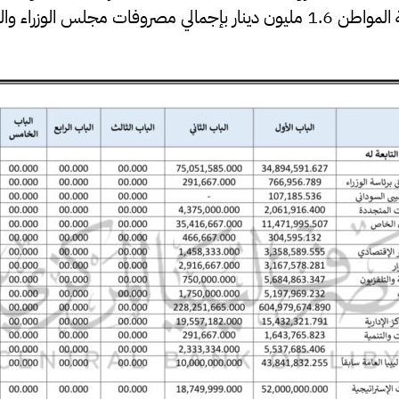
مصروفات مركز خدمة المواطن 1.6 مليون دينار بإجمالي مصروفات مجلس الوز