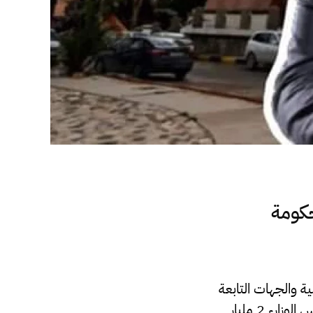
كومة
ة والجهات التابعة
له الفترة من 1 يناير إلى غاية 31 أغسطس حيث قاربت قيمة المصروفات ديوان مجلس الوزارء 2 مليار