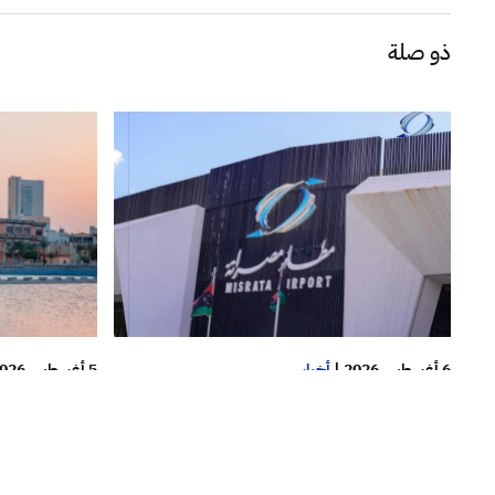
ذو صلة
6 أغسطس 2026
|
أخبار
5 أغسطس 2026
خاص.. مصادر خاصة لصدى: القبض
خاص.. “الم
على مسؤول برج مراقبة مطار مصراتة
عقب اعتراضه على هبوط طائرة وكيل
دولار ومبيعا