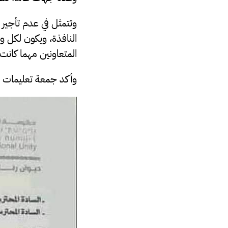
وتتمثل في عدم تأجير و
النافذة، ويكون لكل و
المتعاونين مهما كانت طبي
وأكد جمعة تعليمات الد