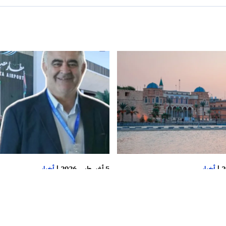
|
أخبار
5 أغسطس 2026
|
أخبار
ركزي”: مبيعات الكاش
خاص.. تأخير الرحلات بمطار م
للدولار اليوم فقط تجاوزت 72 مليون
الدولي الأمس بسبب إهمال الإ
ت الأسبوع الأول من
توفير الوقود لمولدات التشغي