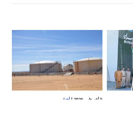
5 أغسطس 2026
|
أخبار
صراتة
وكالة الأناضول: نحن نعمل في الصحراء
دارة في
ولا نريد شي سواه صرف المرتبات.. عمال
ل
النفط في حقل الشرارة يكشفوا عن