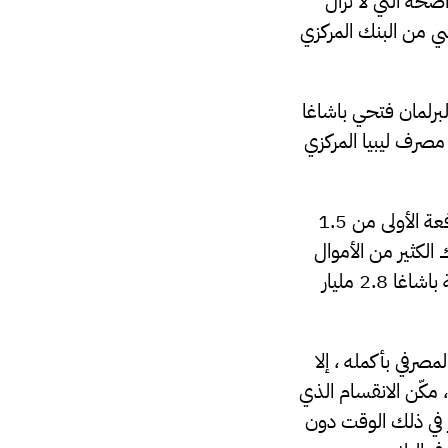
زات الواضحة التي لا تزال
سي من البنك المركزي
برلمان فتحي باشاغا
صرف ليبيا المركزي
أشار باشاغا إلى أن إدارته بدأت في الاقتراض من البنوك التجارية في بنغازي واستلام الدفعة الأولى من 1.5
لأخير من عام 2022 قال باشاغا هناك الكثير من الأموال
المودعة في تلك الميزانيات العمومية وفي الربع الأول من عام 2023 ، اقترضت حكومة باشاغا 2.8 مليار
صرفي بأكمله ، إلا
لأخير انقسم عمليًا لما يقرب من عقد بين الشرق والغرب في الفترة 2014-2020 ، مكّن الانقسام الذي
تراض 71.4 مليار دينار ما يعادل 53 مليار دولار في ذلك الوقت دون