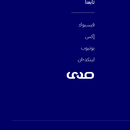
تابعنا
فيسبوك
إكس
يوتيوب
لينكد-ان