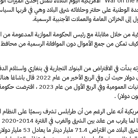
ذكرت منصة “War on the Rocks” الأمريكية اليوم التلاثاء تتمثل إحدى المي
دة الوطنية على حفتر وحلفائه شرق البلاد وهي في قربها السيا
إلى الخزائن العامة والعملات الأجنبية الرسمية.
ية من خلال مقابلة مع رئيس الحكومة الموازية المدعومة من ال
 كيف تمكن من جمع الأموال دون الموافقة الرسمية من محافظ م
مليار دينار 300 مليون دولار حيث أن وفي الربع ا
كية أنه على الرغم من أن طرابلس تشرف رسميًا على النظام الم
أن ا
طال أمده السلطات شرق البلاد من اق