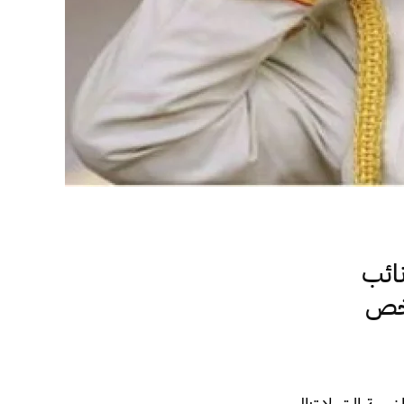
ائب
تخص