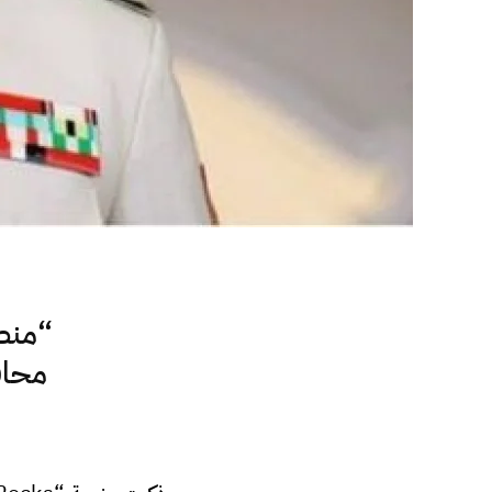
“منص
محاف