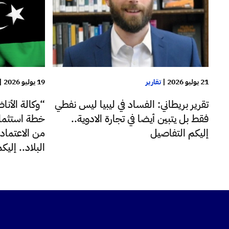
19 يوليو 2026
|
21 يوليو 2026
|
تقارير
“وكالة الأن
تقرير بريطاني: الفساد في ليبيا ليس نفطي
خطة استثمار
فقط بل يتبين أيضا في تجارة الادوية..
من الاعتماد 
إليكم التفاصيل
البلاد.. إلي