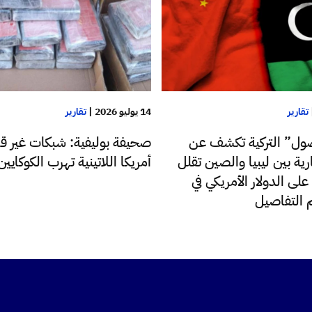
تقارير
14 يوليو 2026
|
تقارير
اضول” التركية تكشف عن
صحيفة بوليفية: شبكات غير قان
ية بين ليبيا والصين تقلل
أمريكا اللاتينية تهرب الكوكايين 
على الدولار الأمريكي في
كم التفاصيل