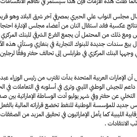
ما ظلت هذه الأزمات فإن هذا سيستمر في تفاقم الانقسامات في
ال مجلس النواب علي الحبري بمصرفي آخر شرق البلاد وهو ق
تائج عكسية فقد استقال اثنان من أعضاء مجلس الإدارة احتجاجًا
بلس ومع ذلك من المحتمل أن يجمع الفرع الشرقي للبنك المركزي
ل بيع سندات جديدة للبنوك التجارية في بنغازي وستأتي هذه ال
ي وجهها البنك المركزي في طرابلس إلى تحالف حفتر وفقًا لرجلين
أن الإمارات العربية المتحدة بدأت تقترب من رئيس الوزراء عبد ا
داعم للجيش الوطني الليبي وترى في أسلوبه في التعاملات في ال
لتخلي عن حفتر وفي شهر يوليو أدت الوساطة الإماراتية بين صدا
يس جديد للمؤسسة الوطنية للنفط تخضع قراراته المالية بالفع
ابية الليبية كما يأمل الإماراتيون في تحقيق المزيد من الصفقات 
ّب الانتقادات .