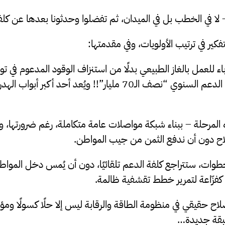
 – لا في الخطب بل في الميدان، ثم تفضلوا وحدثونا بعدها عن كلف
فكير في ترتيب الأولويات، وفي مقدمتها:
 للعمل بالغاز الطبيعي بدلًا من استنزاف الوقود المدعوم في تول
يُقدّر بنحو نصف كلفة الدعم السنوي “نصف الـ70 مليار”!! ويُعد أحد أك
لمرحلة – ببناء شبكة مواصلات عامة متكاملة، رغم ضرورتها، ول
ح دون أن ندفع الثمن من جيب المواطن.
طوات، ستتراجع كلفة الدعم تلقائيًا، دون أن يُمس دخل الموا
فزّاعة لتمرير خطط تقشفية ظالمة.
ح حقيقي في منظومة الطاقة والرقابة ليس إلا حلًا كسولًا ومؤقتًا
طبقة جديدة…