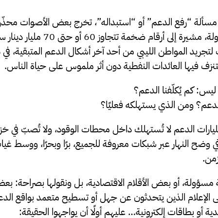
ا مسألة “رفع الدعم” أو “استبداله”، تخرج بعض الأصوات محذّر
الدعم على خزينة الدولة، مشيرة إلى أرقام ضخ
افٍ لتجريد المواطن الليبي من أحد آخر أشكال الدعم المتبقية، في 
نزف فيها العائدات النفطية دون أثر ملموس على حياة الناس.
يس: كم يُكلّفنا الدعم؟
دعم؟ ومن الذي يستهلكه فعليًا؟
ليارات الدعم لا تُستهلك داخل محطات الوقود، ولا تُصبّ في خز
في وضح النهار عبر شبكات معروفة للجميع، برًا وبحرًا، ووسط غيا
من.
 مسؤولة، أو بعض الأقلام الاقتصادية، بل ونقولها بصراحة: ب
لإعلام الذين يتحدثون عن جهل أو تسطيح متعمد بواقع الدعم،
ية أو بطاقات إلكترونية… عليهم أولًا أن يواجهوا الحقيقة: