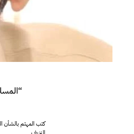
“المسلا
كتب المهتم بالشأن ال
النزيف