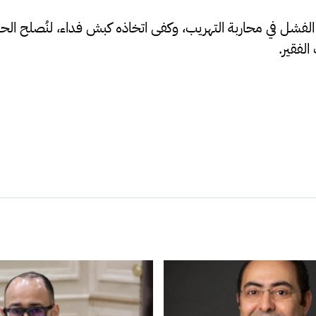
فشل في محاربة التهريب، وكفى اتخاذه كبش فداء، لنُصلح الحال 
الفقير.