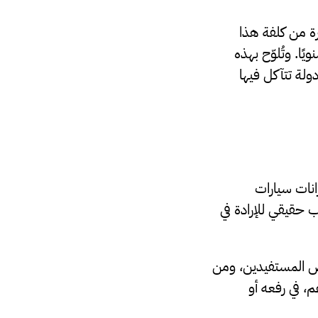
ة من كلفة هذا
مة تتجاوز 60 أو حتى 70 مليار دينار سنويًا. وتُلوّح بهذه
دولة تتآكل فيها
انات سيارات
ب حقيقي للإرادة في
عض المستفيدين، ومن
 في رفعه أو